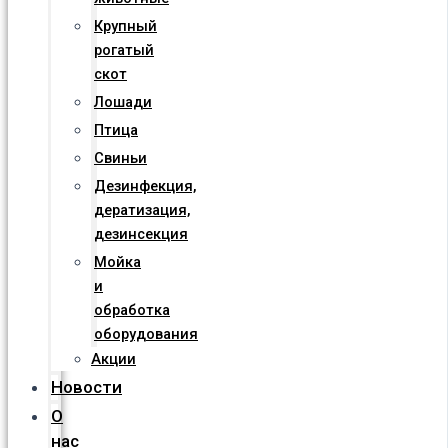
Крупный
рогатый
скот
Лошади
Птица
Свиньи
Дезинфекция,
дератизация,
дезинсекция
Мойка
и
обработка
оборудования
Акции
Новости
О
нас