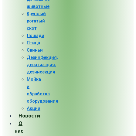
животные
Крупный
рогатый
скот
Лошади
Птица
Свиньи
Дезинфекция,
дератизация,
дезинсекция
Мойка
и
обработка
оборудования
Акции
Новости
О
нас