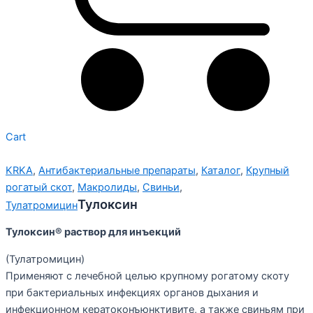
Cart
KRKA
,
Антибактериальные препараты
,
Каталог
,
Крупный
рогатый скот
,
Макролиды
,
Свиньи
,
Тулоксин
Тулатромицин
Тулоксин® раствор для инъекций
(Тулатромицин)
Применяют с лечебной целью крупному рогатому скоту
при бактериальных инфекциях органов дыхания и
инфекционном кератоконъюнктивите, а также свиньям при