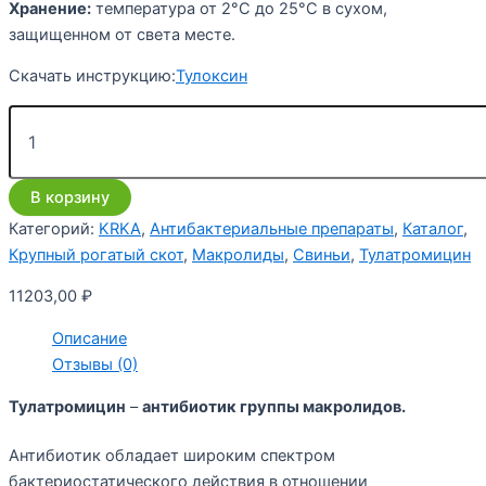
Хранение:
температура от 2°C до 25°C в сухом,
защищенном от света месте.
Скачать инструкцию:
Тулоксин
В корзину
Категорий:
KRKA
,
Антибактериальные препараты
,
Каталог
,
Крупный рогатый скот
,
Макролиды
,
Свиньи
,
Тулатромицин
11203,00
₽
Описание
Отзывы (0)
Тулатромицин
–
антибиотик группы макролидов.
Антибиотик обладает широким спектром
бактериостатического действия в отношении