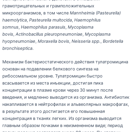
грамотрицательных и грамположительных
микроорганизмов, в том числе
Mannheimia (Pasteurella)
haemolytica
,
Pasteurella multocida
,
Haemophilus
somnus
,
Haemophilus parasuis
,
Mycoplasma
bovis
,
Actinobacillus pleuropneumoniae
,
Mycoplasma
hyopneumoniae
,
Moraxella bovis
,
Neisseria spp.
,
Bordetella
bronchiseptica
.
Механизм бактериостатического действия тулатромицина
основан на подавлении белкового синтеза на
рибосомальном уровне. Тулатромицин быстро
всасывается из места инъекции, достигая пика
концентрации в плазме крови через 30 минут после
введения, и медленно выводится из организма. Антибиотик
накапливается в нейтрофилах и альвеолярных макрофагах,
в результате этого достигается его повышенная
концентрация в тканях легких. Из организма выводится
главным образом почками в неизмененном виде; период