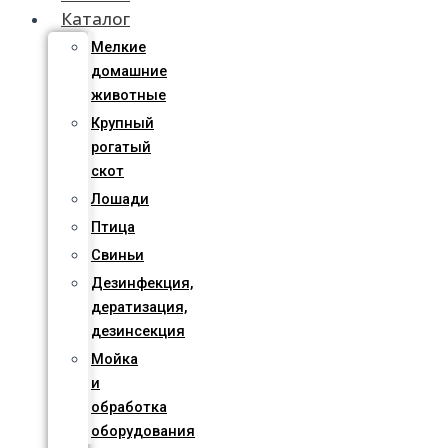
Каталог
Мелкие
домашние
животные
Крупный
рогатый
скот
Лошади
Птица
Свиньи
Дезинфекция,
дератизация,
дезинсекция
Мойка
и
обработка
оборудования