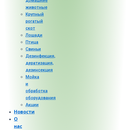
домашние
животные
Крупный
рогатый
скот
Лошади
Птица
Свиньи
Дезинфекция,
дератизация,
дезинсекция
Мойка
и
обработка
оборудования
Акции
Новости
О
нас