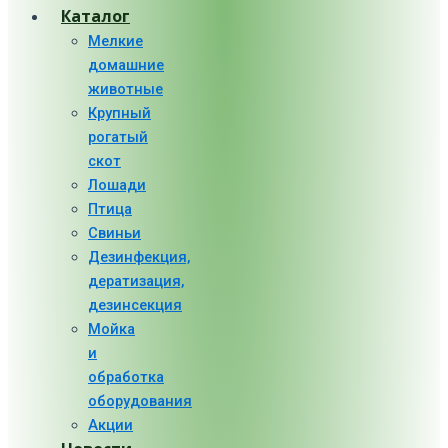
Каталог
Мелкие
домашние
животные
Крупный
рогатый
скот
Лошади
Птица
Свиньи
Дезинфекция,
дератизация,
дезинсекция
Мойка
и
обработка
оборудования
Акции