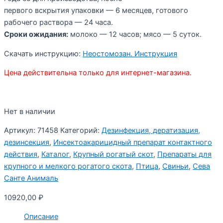
первого вскрытия упаковки — 6 месяцев, готового
рабочего раствора — 24 часа.
Сроки ожидания:
молоко — 12 часов; мясо — 5 суток.
Скачать инструкцию:
Неостомозан. Инструкция
Цена действительна только для интернет-магазина.
Нет в наличии
Артикул:
71458
Категорий:
Дезинфекция, дератизация,
дезинсекция
,
Инсектоакарицидный препарат контактного
действия
,
Каталог
,
Крупный рогатый скот
,
Препараты для
крупного и мелкого рогатого скота
,
Птица
,
Свиньи
,
Сева
Санте Анималь
10920,00
₽
Описание