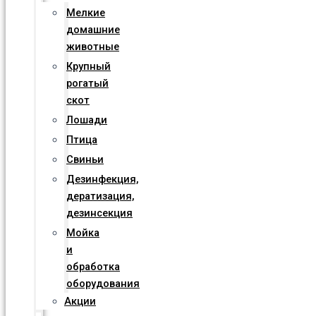
Мелкие
домашние
животные
Крупный
рогатый
скот
Лошади
Птица
Свиньи
Дезинфекция,
дератизация,
дезинсекция
Мойка
и
обработка
оборудования
Акции