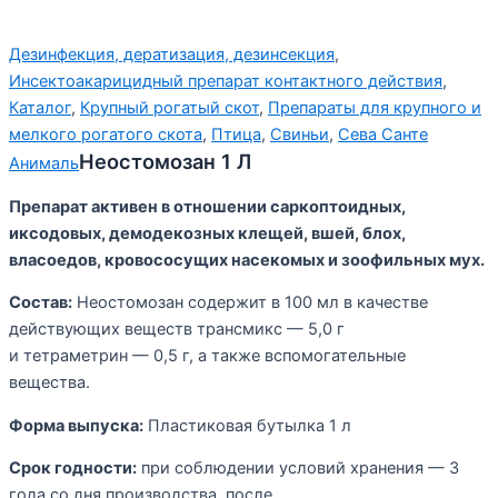
Дезинфекция, дератизация, дезинсекция
,
Инсектоакарицидный препарат контактного действия
,
Каталог
,
Крупный рогатый скот
,
Препараты для крупного и
мелкого рогатого скота
,
Птица
,
Свиньи
,
Сева Санте
Неостомозан 1 Л
Анималь
Препарат активен в отношении саркоптоидных,
иксодовых, демодекозных клещей, вшей, блох,
власоедов, кровососущих насекомых и зоофильных мух.
Состав:
Неостомозан содержит в 100 мл в качестве
действующих веществ трансмикс — 5,0 г
и тетраметрин — 0,5 г, а также вспомогательные
вещества.
Форма выпуска:
Пластиковая бутылка 1 л
Срок годности:
при соблюдении условий хранения — 3
года со дня производства, после