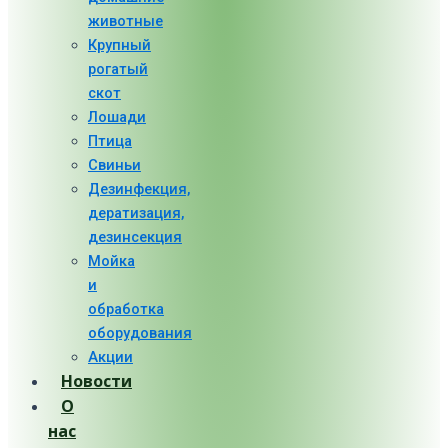
животные
Крупный
рогатый
скот
Лошади
Птица
Свиньи
Дезинфекция,
дератизация,
дезинсекция
Мойка
и
обработка
оборудования
Акции
Новости
О
нас