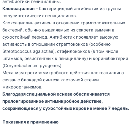
антибиотики пенициллины.
Клоксациллин
– бактерицидный антибиотик из группы
полусинтетических пенициллинов.
Клоксациллин активен в отношении грамположительных
бактерий, обычно выделяемых из секрета вымени в
сухостойный период. Антибиотик проявляет высокую
активность в отношении стрептококков (особенно
Streptococcus agalactiae), стафилококков (в том числе
штаммов, резистентных к пенициллину) и коринебактерий
(Corynebacterium pyogenes).
Механизм противомикробного действия клоксациллина
связан с блокадой синтеза клеточной стенки
микроорганизмов.
Благодаря специальной основе обеспечивается
пролонгированное антимикробное действие,
сохраняющееся у сухостойных коров не менее 7 недель.
Показания к применению