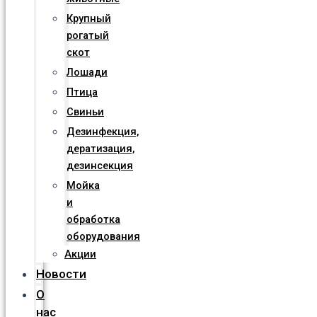
Крупный
рогатый
скот
Лошади
Птица
Свиньи
Дезинфекция,
дератизация,
дезинсекция
Мойка
и
обработка
оборудования
Акции
Новости
О
нас