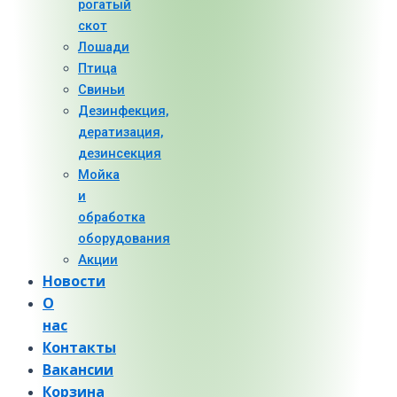
рогатый
скот
Лошади
Птица
Свиньи
Дезинфекция,
дератизация,
дезинсекция
Мойка
и
обработка
оборудования
Акции
Новости
О
нас
Контакты
Вакансии
Корзина