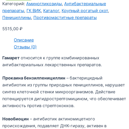
Категорий:
Аминогликозиды
,
Антибактериальные
препараты
,
ГК ВИК
,
Каталог
,
Крупный рогатый скот
,
Пенициллины
,
Противомаститные препараты
5515,00
₽
Описание
Отзывы (0)
Гамарет
относится к группе комбинированных
антибактериальных лекарственных препаратов.
Прокаина бензилпенициллин
– бактерицидный
антибиотик из группы природных пенициллинов, нарушает
синтез клеточной стенки микроорганизмов. Действие
потенцируется дигидрострептомицином, что обеспечивает
активность против стрептококков.
Новобиоцин
– антибиотик актиномицетного
происхождения, подавляет ДНК-гиразу, активен в