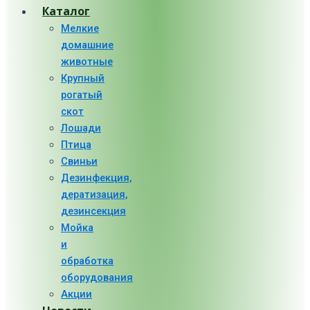
Каталог
Мелкие
домашние
животные
Крупный
рогатый
скот
Лошади
Птица
Свиньи
Дезинфекция,
дератизация,
дезинсекция
Мойка
и
обработка
оборудования
Акции