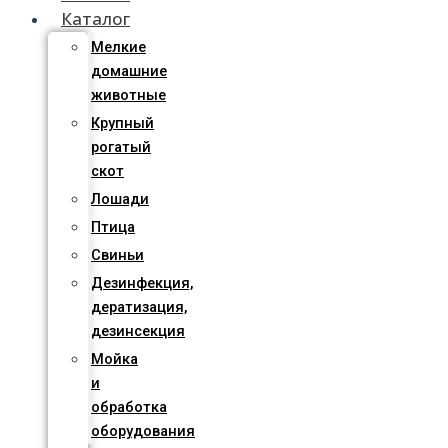
Каталог
Мелкие
домашние
животные
Крупный
рогатый
скот
Лошади
Птица
Свиньи
Дезинфекция,
дератизация,
дезинсекция
Мойка
и
обработка
оборудования