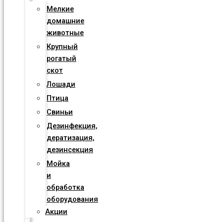
Мелкие
домашние
животные
Крупный
рогатый
скот
Лошади
Птица
Свиньи
Дезинфекция,
дератизация,
дезинсекция
Мойка
и
обработка
оборудования
Акции