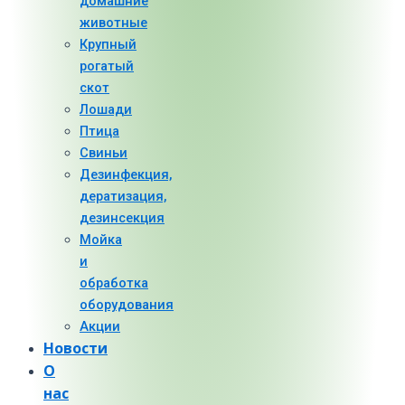
домашние
животные
Крупный
рогатый
скот
Лошади
Птица
Свиньи
Дезинфекция,
дератизация,
дезинсекция
Мойка
и
обработка
оборудования
Акции
Новости
О
нас