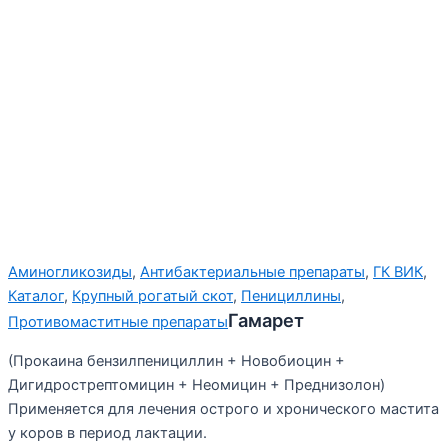
Аминогликозиды
,
Антибактериальные препараты
,
ГК ВИК
,
Каталог
,
Крупный рогатый скот
,
Пенициллины
,
Гамарет
Противомаститные препараты
(Прокаина бензилпенициллин + Новобиоцин +
Дигидрострептомицин + Неомицин + Преднизолон)
Применяется для лечения острого и хронического мастита
у коров в период лактации.