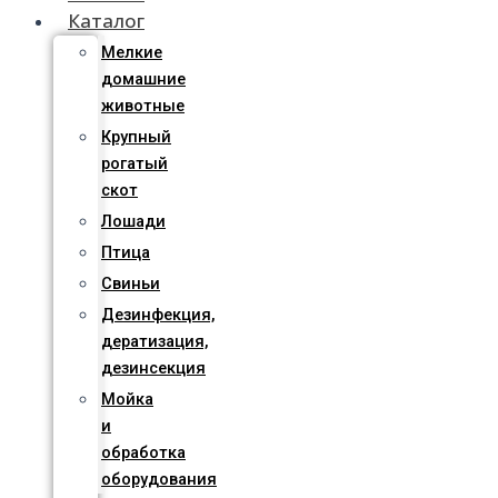
Каталог
Мелкие
домашние
животные
Крупный
рогатый
скот
Лошади
Птица
Свиньи
Дезинфекция,
дератизация,
дезинсекция
Мойка
и
обработка
оборудования