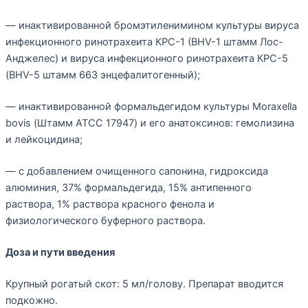
— инактивированной бромэтиленимином культуры вируса
инфекционного ринотрахеита КРС-1 (BHV-1 штамм Лос-
Анджелес) и вируса инфекционного ринотрахеита КРС-5
(BHV-5 штамм 663 энцефалитогенный);
— инактивированной формальдегидом культуры Moraxella
bovis (Штамм АТСС 17947) и его анатоксинов: гемолизина
и лейкоцидина;
— с добавлением очищенного сапонина, гидроксида
алюминия, 37% формальдегида, 15% антипенного
раствора, 1% раствора красного фенола и
физиологического буферного раствора.
Доза и пути введения
Крупный рогатый скот: 5 мл/голову. Препарат вводится
подкожно.