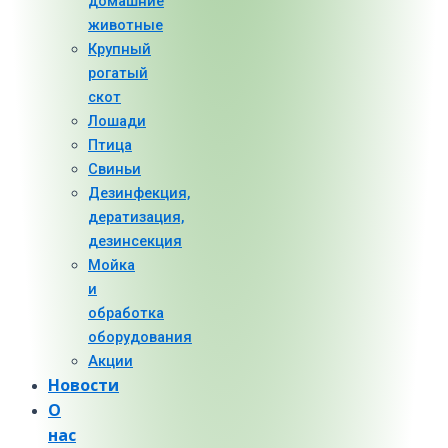
домашние
животные
Крупный
рогатый
скот
Лошади
Птица
Свиньи
Дезинфекция,
дератизация,
дезинсекция
Мойка
и
обработка
оборудования
Акции
Новости
О
нас