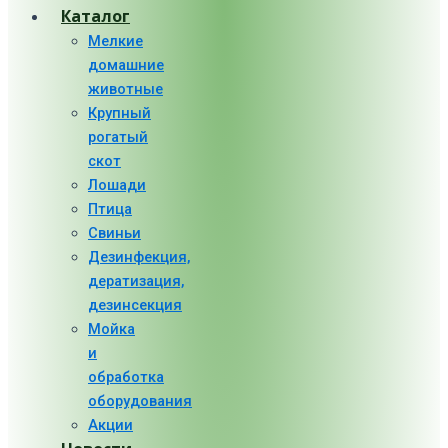
Каталог
Мелкие
домашние
животные
Крупный
рогатый
скот
Лошади
Птица
Свиньи
Дезинфекция,
дератизация,
дезинсекция
Мойка
и
обработка
оборудования
Акции