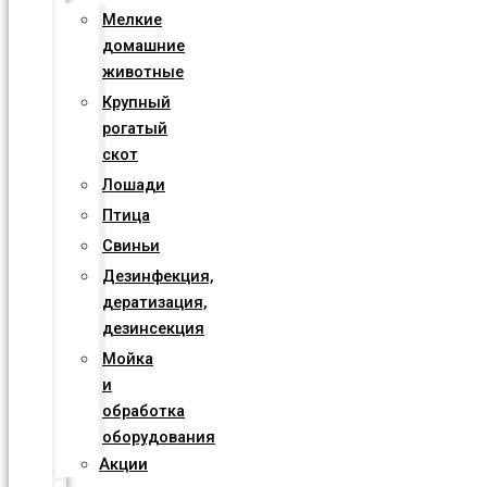
Мелкие
домашние
животные
Крупный
рогатый
скот
Лошади
Птица
Свиньи
Дезинфекция,
дератизация,
дезинсекция
Мойка
и
обработка
оборудования
Акции