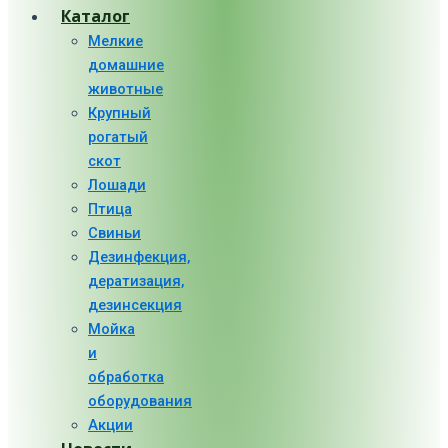
Каталог
Мелкие
домашние
животные
Крупный
рогатый
скот
Лошади
Птица
Свиньи
Дезинфекция,
дератизация,
дезинсекция
Мойка
и
обработка
оборудования
Акции