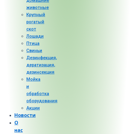
домашние
животные
Крупный
рогатый
скот
Лошади
Птица
Свиньи
Дезинфекция,
дератизация,
дезинсекция
Мойка
и
обработка
оборудования
Акции
Новости
О
нас