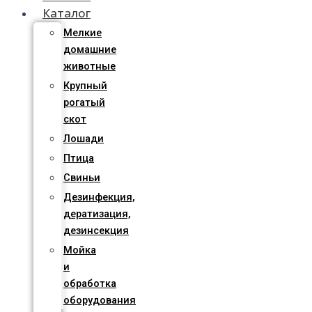
Каталог
Мелкие
домашние
животные
Крупный
рогатый
скот
Лошади
Птица
Свиньи
Дезинфекция,
дератизация,
дезинсекция
Мойка
и
обработка
оборудования