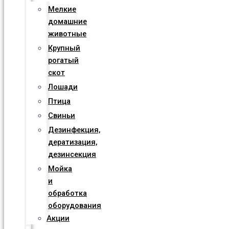
Мелкие
домашние
животные
Крупный
рогатый
скот
Лошади
Птица
Свиньи
Дезинфекция,
дератизация,
дезинсекция
Мойка
и
обработка
оборудования
Акции