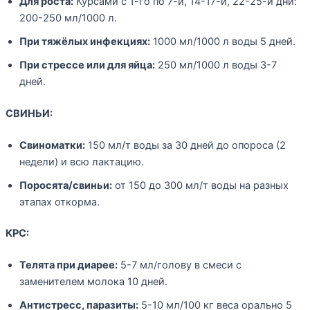
Для роста:
Курсами с 1-го по 7-й, 14-17-й, 22-25-й дни:
200-250 мл/1000 л.
При тяжёлых инфекциях:
1000 мл/1000 л воды 5 дней.
При стрессе или для яйца:
250 мл/1000 л воды 3-7
дней.
СВИНЬИ:
Свиноматки:
150 мл/т воды за 30 дней до опороса (2
недели) и всю лактацию.
Поросята/свиньи:
от 150 до 300 мл/т воды на разных
этапах откорма.
КРС:
Телята при диарее:
5-7 мл/голову в смеси с
заменителем молока 10 дней.
Антистресс, паразиты:
5-10 мл/100 кг веса орально 5