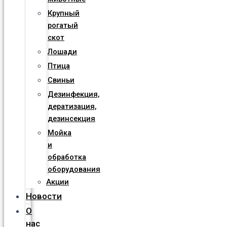
Крупный
рогатый
скот
Лошади
Птица
Свиньи
Дезинфекция,
дератизация,
дезинсекция
Мойка
и
обработка
оборудования
Акции
Новости
О
нас