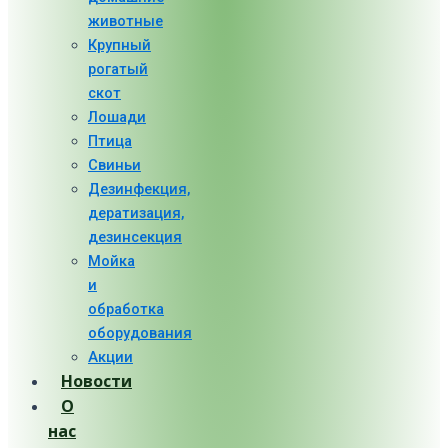
животные
Крупный
рогатый
скот
Лошади
Птица
Свиньи
Дезинфекция,
дератизация,
дезинсекция
Мойка
и
обработка
оборудования
Акции
Новости
О
нас