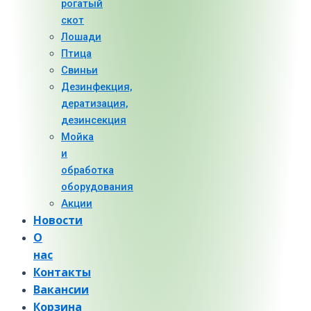
рогатый
скот
Лошади
Птица
Свиньи
Дезинфекция,
дератизация,
дезинсекция
Мойка
и
обработка
оборудования
Акции
Новости
О
нас
Контакты
Вакансии
Корзина