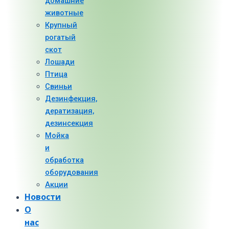
домашние
животные
Крупный
рогатый
скот
Лошади
Птица
Свиньи
Дезинфекция,
дератизация,
дезинсекция
Мойка
и
обработка
оборудования
Акции
Новости
О
нас