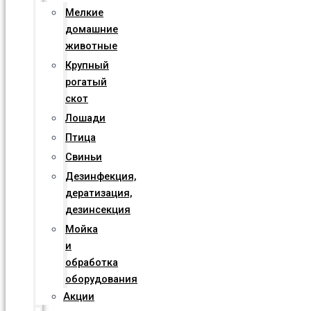
Мелкие
домашние
животные
Крупный
рогатый
скот
Лошади
Птица
Свиньи
Дезинфекция,
дератизация,
дезинсекция
Мойка
и
обработка
оборудования
Акции