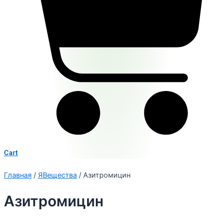
Cart
Главная
/
ЯВещества
/ Азитромицин
Азитромицин