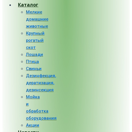
Каталог
Мелкие
домашние
животные
Крупный
рогатый
скот
Лошади
Птица
Свиньи
Дезинфекция,
дератизация,
дезинсекция
Мойка
и
обработка
оборудования
Акции