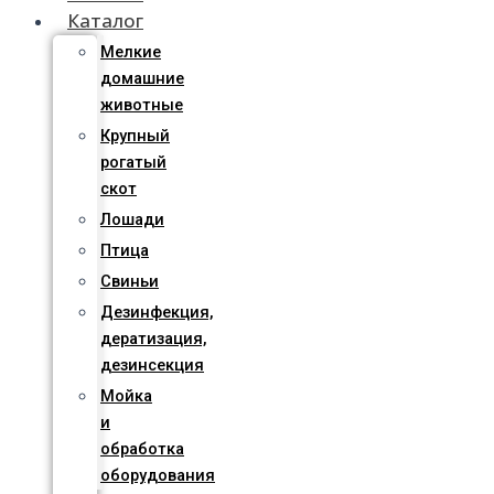
Каталог
Мелкие
домашние
животные
Крупный
рогатый
скот
Лошади
Птица
Свиньи
Дезинфекция,
дератизация,
дезинсекция
Мойка
и
обработка
оборудования